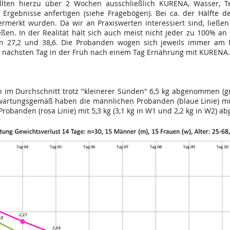
llten hierzu über 2 Wochen ausschließlich KURENA, Wasser,
 Ergebnisse anfertigen (siehe Fragebögen). Bei ca. der Hälfte 
rmerkt wurden. Da wir an Praxiswerten interessiert sind, ließe
ßen. In der Realität hält sich auch meist nicht jeder zu 100% a
n 27,2 und 38,6. Die Probanden wogen sich jeweils immer am
 nächsten Tag in der Früh nach einem Tag Ernährung mit KURENA.
im Durchschnitt trotz "kleinerer Sünden" 6,5 kg abgenommen (grü
wartungsgemäß haben die männlichen Probanden (blaue Linie) mit 
 Probanden (rosa Linie) mit 5,3 kg (3,1 kg in W1 und 2,2 kg in W2)